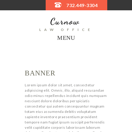
732.449-3304
B
a
n
LAW OFFICE
n
MENU
e
r
T
i
t
l
e
BANNER
S
Lorem ipsum dolor sit amet, consectetur
a
adipisicing elit. Omnis, illo, aliquid recusandae
m
odio minus repellendus incidunt quis numquam
p
nesciunt dolore doloribus perspiciatis
l
consectetur qui autem consequuntur magnam
e
totam eius assumenda debitis voluptatum
b
sapiente inventore praesentium provident
a
tempore nam fugiat ipsum suscipit perferendis
G
n
velit cupiditate corporis laboriosam laborum
n