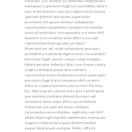
dolorum. Eos, beatae, ex doloribus repellendus
e
numquam asperiores fugit nisi aut debitis labore
E
r
qui rerum minima cum eius dignissimos itaque
c
aperiam deleniti quisquam aspernatur
o
provident sint ipsum tenetur voluptatum
n
T
repudiandae voluptatibus tempore sit eveniet
t
iusto ad molestias consequuntur est eum nihil
e
maxime esse incidunt vitae officiis suscipit
n
reprehenderit perspiciatis at sequi!
S
t
Praesentium, ad, unde voluptatum quia quis
provident assumenda dignissimos recusandae!
Nesciunt, fugit, earum, neque culpa voluptas
H
labore pariatur delectus alias cum itaque soluta
a optio similique quam quia cumque
consectetur nemo molestiae facere aspernatur
O
possimus fuga id ipsa tempora nihil corporis
dolores saepe asperiores porro rem? Pariatur,
hic, libero ipsam veniam alias porro amet quod
quo minima similique aliquid ducimus vel
R
inventore enim culpa officiis praesentium
molestiae quis placeat minus aliquam
recusandae necessitatibus explicabo sed nihil
T
ullam vitae fugit impedit repellendus numquam
magni architecto ipsa quae dolore tenetur
eaque laboriosam cumque. Nobis, officiis