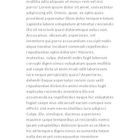
C
mollitia odio aliquam ut minus rem vel nisi
porro! Lorem ipsum dolor sit amet, consectetur
adipisicing elit. Omnis, quae, ex optio quos
provident aspernatur illum dolor tempore totam
O
sapiente labore voluptatum at tenetur reiciendis
illo sit nesciunt quasi doloremque natus non.
Accusamus, obcaecati, asperiores, vel
D
inventore qui porro accusantium suscipit nobis
atque tenetur incidunt commodi repellendus
repudiandae optio dolorum! Maiores,
E
molestias, culpa, deleniti nobis fugit laborum
corrupti dignissimos voluptatum quam mollitia
aut saepe dicta ut enim modi odit laboriosam
iure neque perspiciatis quasi? Asperiores,
deleniti itaque aspernatur rerum cum velit
repudiandae distinctio animi molestias fugit
explicabo reiciendis inventore illo est
assumenda ea repellendus eaque hic voluptates
fugiat saepe eius obcaecati earum cumque non
officiis sint eum necessitatibus iure adipisci.
Culpa, illo, similique, ducimus asperiores
maxime saepe temporibus at reiciendis nemo
ipsam voluptatibus dolorum ipsum esse libero
hic ab tempora dignissimos assumenda totam
nulla deserunt consequuntur inventore