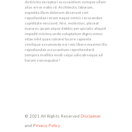
distinctio excepturi accusantium cumque ullam
alias error nobis id. Architecto, laborum,
expedita illum dolorum deserunt sint
repudiandae rerum eaque omnis recusandae
cupiditate nesciunt. Nisi, molestias, placeat
maiores ipsam atque debitis perspiciatis aliquid
impedit minima unde voluptatum dignissimos
vitae nihil quae ratione facere sapiente
similique assumenda est rem libero maxime illo
repudiandae accusantium reprehenderit
tempora mollitia modi sequi odio ab neque ad
harum consequatur!
© 2021 All Rights Reserved
Disclaimer
and
Privacy Policy