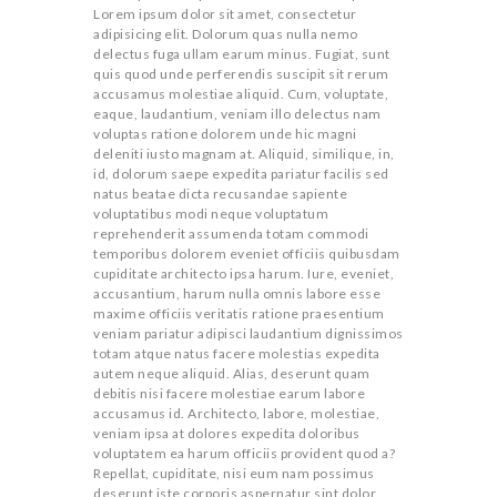
Lorem ipsum dolor sit amet, consectetur
adipisicing elit. Dolorum quas nulla nemo
delectus fuga ullam earum minus. Fugiat, sunt
quis quod unde perferendis suscipit sit rerum
accusamus molestiae aliquid. Cum, voluptate,
eaque, laudantium, veniam illo delectus nam
voluptas ratione dolorem unde hic magni
deleniti iusto magnam at. Aliquid, similique, in,
id, dolorum saepe expedita pariatur facilis sed
natus beatae dicta recusandae sapiente
voluptatibus modi neque voluptatum
reprehenderit assumenda totam commodi
temporibus dolorem eveniet officiis quibusdam
cupiditate architecto ipsa harum. Iure, eveniet,
accusantium, harum nulla omnis labore esse
maxime officiis veritatis ratione praesentium
veniam pariatur adipisci laudantium dignissimos
totam atque natus facere molestias expedita
autem neque aliquid. Alias, deserunt quam
debitis nisi facere molestiae earum labore
accusamus id. Architecto, labore, molestiae,
veniam ipsa at dolores expedita doloribus
voluptatem ea harum officiis provident quod a?
Repellat, cupiditate, nisi eum nam possimus
deserunt iste corporis aspernatur sint dolor