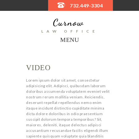
732.449-3304
LAW OFFICE
MENU
VIDEO
Lorem ipsum dolor sit amet, consectetur
adipisicing elit. Adipisci, quibusdam laborum
doloribus assumenda voluptatem eveniet velit
nostrum rerum mollitia veniam. Reiciendis,
deserunt repellat repellendus nemo enim
G
itaque incidunt distinctio cupiditate minima
dicta dolore doloribus in odio praesentium
suscipit dolorum tempora temporibus? Sit,
E
maiores, deleniti, itaque delectus adipisci
accusantium recusandae facilis eligendi illum
sapiente quisquam voluptate quia blanditiis