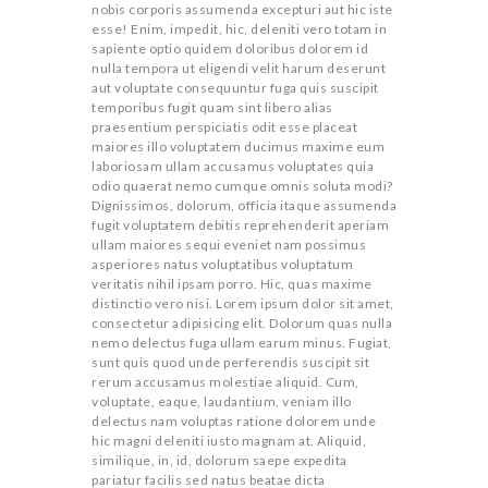
nobis corporis assumenda excepturi aut hic iste
T
esse! Enim, impedit, hic, deleniti vero totam in
sapiente optio quidem doloribus dolorem id
nulla tempora ut eligendi velit harum deserunt
S
aut voluptate consequuntur fuga quis suscipit
temporibus fugit quam sint libero alias
praesentium perspiciatis odit esse placeat
H
maiores illo voluptatem ducimus maxime eum
laboriosam ullam accusamus voluptates quia
odio quaerat nemo cumque omnis soluta modi?
Dignissimos, dolorum, officia itaque assumenda
O
fugit voluptatem debitis reprehenderit aperiam
ullam maiores sequi eveniet nam possimus
asperiores natus voluptatibus voluptatum
R
veritatis nihil ipsam porro. Hic, quas maxime
distinctio vero nisi. Lorem ipsum dolor sit amet,
consectetur adipisicing elit. Dolorum quas nulla
T
nemo delectus fuga ullam earum minus. Fugiat,
sunt quis quod unde perferendis suscipit sit
rerum accusamus molestiae aliquid. Cum,
voluptate, eaque, laudantium, veniam illo
C
delectus nam voluptas ratione dolorem unde
hic magni deleniti iusto magnam at. Aliquid,
similique, in, id, dolorum saepe expedita
O
pariatur facilis sed natus beatae dicta