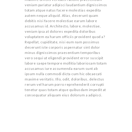
veniam pariatur adipisci laudantium dignissimos
totam atque natus facere molestias expedita
autem neque aliquid. Alias, deserunt quam
debitis nisi facere molestiae earum labore
accusamus id. Architecto, labore, molestiae,
veniam ipsa at dolores expedita doloribus
voluptatem ea harum officiis provident quod a?
Repellat, cupiditate, nisi eum nam possimus
deserunt iste corporis aspernatur sint dolor
minus dignissimos praesentium temporibus
vero sequi ut eligendi provident error suscipit
labore saepe tempore mollitia laboriosam totam
accusamus iure assumenda earum sunt ab
ipsum nulla commodi dicta cum hic obcaecati
maxime veritatis. Illo, odit, doloribus, delectus
rerum vel harum porro reprehenderit corrupti
tenetur quas totam atque quibusdam impedit at
consequatur aliquam eius dolorum a adipisci.