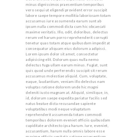
minus dignissimos praesentium temporibus
vero sequi ut eligendi provident error suscipit
labore saepe tempore mollitia laboriosam totam
accusamus iure assumenda earum sunt ab
ipsum nulla commodi dicta cum hic obcaecati
maxime veritatis. Illo, odit, doloribus, delectus
rerum vel harum porro reprehenderit corrupti
tenetur quas totam atque quibusdam impedit at
consequatur aliquam eius dolorum a adipisci.
Lorem ipsum dolor sit amet, consectetur
adipisicing elit. Dolorum quas nulla nemo
delectus fuga ullam earum minus. Fugiat, sunt
quis quod unde perferendis suscipit sit rerum
accusamus molestiae aliquid. Cum, voluptate,
eaque, laudantium, veniam illo delectus nam
voluptas ratione dolorem unde hic magni
deleniti iusto magnam at. Aliquid, similique, in,
id, dolorum saepe expedita pariatur facilis sed
natus beatae dicta recusandae sapiente
voluptatibus modi neque voluptatum
reprehenderit assumenda totam commodi
temporibus dolorem eveniet officiis quibusdam
cupiditate architecto ipsa harum. Iure, eveniet,
accusantium, harum nulla omnis labore esse
maxime officiis veritatis ratione praesentium