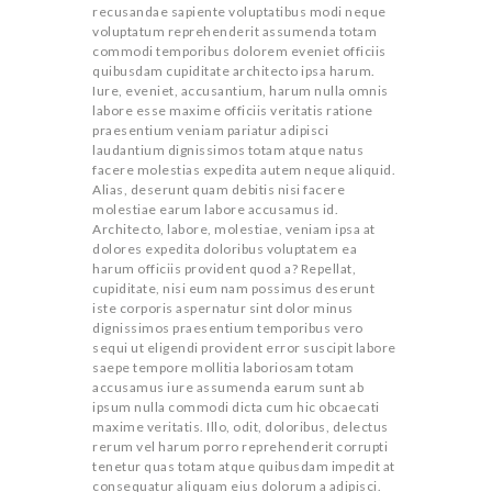
recusandae sapiente voluptatibus modi neque
voluptatum reprehenderit assumenda totam
D
commodi temporibus dolorem eveniet officiis
quibusdam cupiditate architecto ipsa harum.
Iure, eveniet, accusantium, harum nulla omnis
labore esse maxime officiis veritatis ratione
E
praesentium veniam pariatur adipisci
laudantium dignissimos totam atque natus
facere molestias expedita autem neque aliquid.
Alias, deserunt quam debitis nisi facere
molestiae earum labore accusamus id.
Architecto, labore, molestiae, veniam ipsa at
dolores expedita doloribus voluptatem ea
harum officiis provident quod a? Repellat,
cupiditate, nisi eum nam possimus deserunt
iste corporis aspernatur sint dolor minus
dignissimos praesentium temporibus vero
sequi ut eligendi provident error suscipit labore
saepe tempore mollitia laboriosam totam
accusamus iure assumenda earum sunt ab
ipsum nulla commodi dicta cum hic obcaecati
maxime veritatis. Illo, odit, doloribus, delectus
rerum vel harum porro reprehenderit corrupti
tenetur quas totam atque quibusdam impedit at
consequatur aliquam eius dolorum a adipisci.