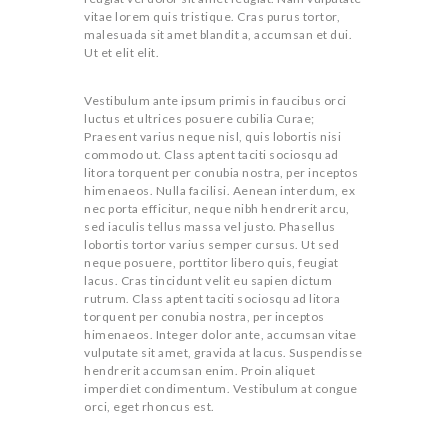
vitae lorem quis tristique. Cras purus tortor,
malesuada sit amet blandit a, accumsan et dui.
Ut et elit elit.
Vestibulum ante ipsum primis in faucibus orci
luctus et ultrices posuere cubilia Curae;
Praesent varius neque nisl, quis lobortis nisi
commodo ut. Class aptent taciti sociosqu ad
litora torquent per conubia nostra, per inceptos
himenaeos. Nulla facilisi. Aenean interdum, ex
nec porta efficitur, neque nibh hendrerit arcu,
sed iaculis tellus massa vel justo. Phasellus
lobortis tortor varius semper cursus. Ut sed
neque posuere, porttitor libero quis, feugiat
lacus. Cras tincidunt velit eu sapien dictum
rutrum. Class aptent taciti sociosqu ad litora
torquent per conubia nostra, per inceptos
himenaeos. Integer dolor ante, accumsan vitae
vulputate sit amet, gravida at lacus. Suspendisse
hendrerit accumsan enim. Proin aliquet
imperdiet condimentum. Vestibulum at congue
orci, eget rhoncus est.