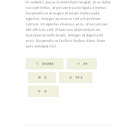
In sodales, purus in interdum feugiat, eros dolor
suscipit tellus, at posuere justo ligula a metus.
Suspendisse at augue at turpis malesuada
egestas. Integer eu massa sed est pretium
rutrum. Ut egestas rhoncus arcu, id accumsan
elit ultrices sed. Etiam non elementum mi.
Quisque ut nulla turpis. Integer id dignissim
eros. Suspendisse facilisis finibus diam. Nam
quis volutpat nisl.
SHARE
59
0
97.5
0