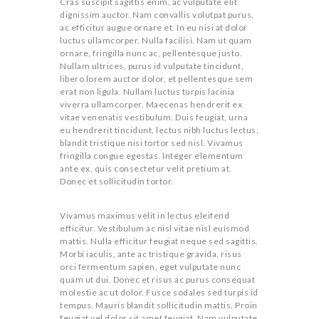
Cras suscipit sagittis enim, ac vulputate elit
dignissim auctor. Nam convallis volutpat purus,
ac efficitur augue ornare et. In eu nisi at dolor
luctus ullamcorper. Nulla facilisi. Nam ut quam
ornare, fringilla nunc ac, pellentesque justo.
Nullam ultrices, purus id vulputate tincidunt,
libero lorem auctor dolor, et pellentesque sem
erat non ligula. Nullam luctus turpis lacinia
viverra ullamcorper. Maecenas hendrerit ex
vitae venenatis vestibulum. Duis feugiat, urna
eu hendrerit tincidunt, lectus nibh luctus lectus,
blandit tristique nisi tortor sed nisl. Vivamus
fringilla congue egestas. Integer elementum
ante ex, quis consectetur velit pretium at.
Donec et sollicitudin tortor.
Vivamus maximus velit in lectus eleifend
efficitur. Vestibulum ac nisl vitae nisl euismod
mattis. Nulla efficitur feugiat neque sed sagittis.
Morbi iaculis, ante ac tristique gravida, risus
orci fermentum sapien, eget vulputate nunc
quam ut dui. Donec et risus ac purus consequat
molestie ac ut dolor. Fusce sodales sed turpis id
tempus. Mauris blandit sollicitudin mattis. Proin
feugiat vel dolor sit amet feugiat. Nam vulputate