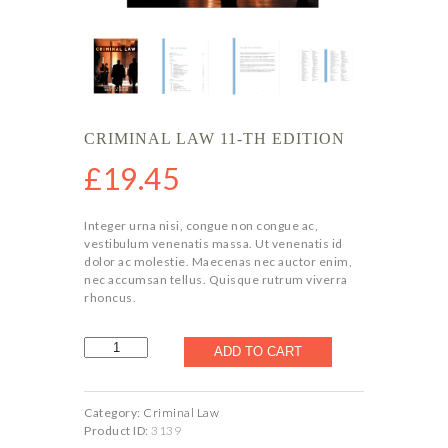
CRIMINAL LAW 11-TH EDITION
£
19.45
Integer urna nisi, congue non congue ac,
vestibulum venenatis massa. Ut venenatis id
dolor ac molestie. Maecenas nec auctor enim,
nec accumsan tellus. Quisque rutrum viverra
rhoncus.
Criminal
ADD TO CART
Law
11-
th
Edition
quantity
Category:
Criminal Law
Product ID:
3139