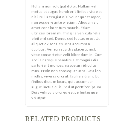
Nullam non volutpat dolor. Nullam vel
metus et augue hendrerit finibus vitae at
nisi. Nulla feugiat nisi vel neque tempor,
non posuere ante pretium. Aliquam sit
amet condimentum mauris. Etiam
ultrices lorem mi, fringilla vehicula felis
eleifend sed. Donec sed luctus eros. Ut
aliquet ex sodales urna accumsan
dapibus. Aenean sagittis placerat nisl,
vitae consectetur velit bibendum in. Cum
sociis natoque penatibus et magnis dis
parturient montes, nascetur ridiculus
mus. Proin non consequat urna. Ut a leo
mollis, viverra orci ut, facilisis diam. Ut
finibus dictum lacus, quis accumsan
augue luctus quis. Sed ut porttitor ipsum.
Duis vehicula orci eu est pellentesque
volutpat.
RELATED PRODUCTS