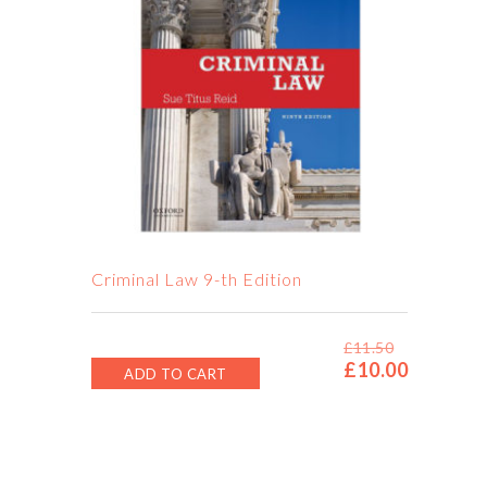
Criminal Law 9-th Edition
£
11.50
£
10.00
Original
Current
ADD TO CART
price
price
was:
is:
£11.50.
£10.00.