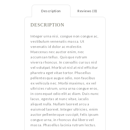
Description
Reviews (0)
DESCRIPTION
Integer urna nisi, congue non congue ac,
vestibulum venenatis massa. Ut
venenatis id dolor ac molestie.
Maecenas nec auctor enim, nec
accumsan tellus. Quisque rutrum
viverra rhoncus. In convallis cursus nisl
vel volutpat. Morbi ut nisl at nisl efficitur
pharetra eget vitae tortor. Phasellus
pellentesque augue odio, non faucibus
ex vehicula nec. Morbi maximus, ex vel
ultricies rutrum, urna urna congue eros,
in consequat odio elit ac diam. Duis nunc
lacus, egestas at nunc vitae, iaculis
aliquet nulla. Nullam laoreet arcu a
euismod laoreet. Integer ultricies, enim
auctor pellentesque suscipit, felis ipsum
congue urna, in rhoncus dui libero vel
massa. Phasellus lacinia rutrum lectus.