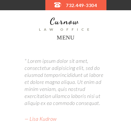
732.449-3304
LAW OFFICE
MENU
Lorem ipsum dolor sit amet,
consectetur adipisicing elit, sed do
eiusmod temporincididunt ut labore
et dolore magna aliqua. Ut enim ad
minim veniam, quis nostrud
exercitation ullamco laboris nisi ut
aliquip ex ea commodo consequat.
Lisa Kudrow